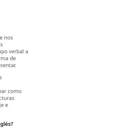
e nos
as
mpo verbal a
orma de
sentar.
s
inar como
cturas
je e
nglés?