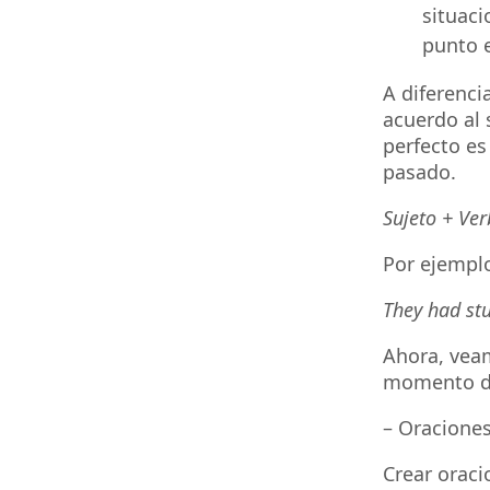
situac
punto e
A diferenci
acuerdo al 
perfecto es
pasado.
Sujeto + Ver
Por ejempl
They had stu
Ahora, veam
momento de 
– Oraciones
Crear oraci