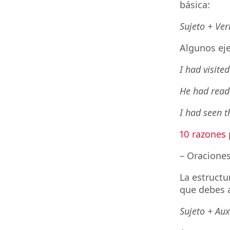
básica:
Sujeto + Ve
Algunos ej
I had visite
He had read 
I had seen t
10 razones 
– Oraciones
La estructu
que debes a
Sujeto + Aux