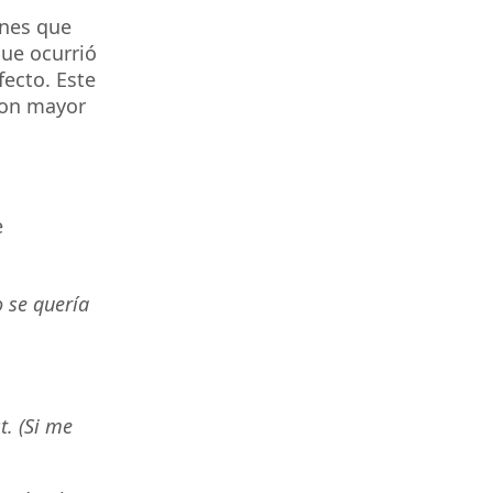
ones que
que ocurrió
ecto. Este
con mayor
e
o se quería
t. (Si me