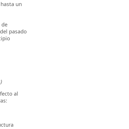
 hasta un
 de
 del pasado
ipio
)
fecto al
as:
uctura