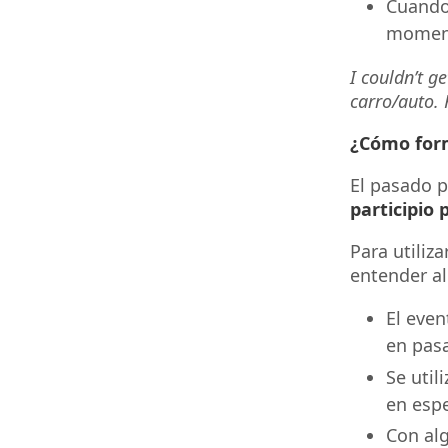
Cuando
moment
I couldn’t ge
carro/auto. 
¿Cómo form
El pasado p
participio
Para utiliz
entender al
El even
en pas
Se util
en espe
Con alg