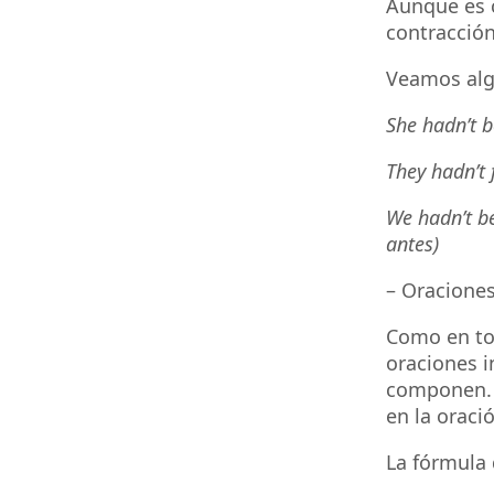
Aunque es c
contracción
Veamos alg
She hadn’t b
They hadn’t 
We hadn’t be
antes)
– Oraciones
Como en tod
oraciones i
componen. E
en la oraci
La fórmula 