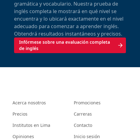
gramática y vocabulario. Nuestra prueba de
inglés completa le mostrará en qué nivel se
encuentra y lo ubicará exactamente en el nivel
adecuado para comenzar a aprender inglés.
Obtendrá resultados instantáneos y precisos.
Infórmese sobre una evaluación completa
de inglés
Acerca nosotros
Promociones
Precios
Carreras
Institutos en Lima
Contacto
Opiniones
Inicio sesión